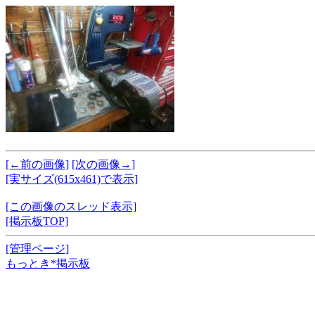
[←前の画像]
[次の画像→]
[実サイズ(615x461)で表示]
[この画像のスレッド表示]
[掲示板TOP]
[管理ページ]
もっとき*掲示板