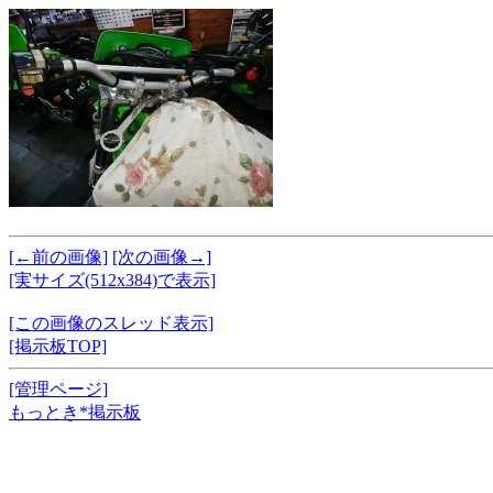
[←前の画像]
[次の画像→]
[実サイズ(512x384)で表示]
[この画像のスレッド表示]
[掲示板TOP]
[管理ページ]
もっとき*掲示板