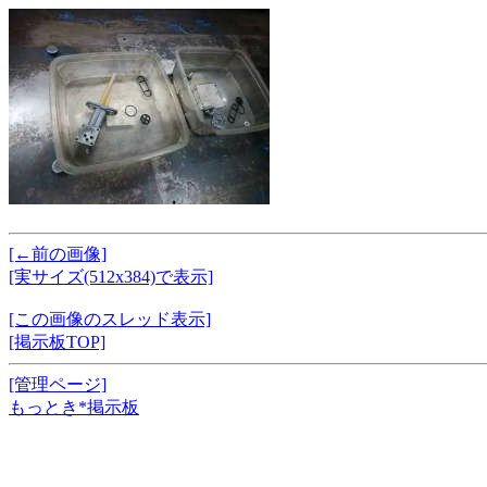
[←前の画像]
[実サイズ(512x384)で表示]
[この画像のスレッド表示]
[掲示板TOP]
[管理ページ]
もっとき*掲示板