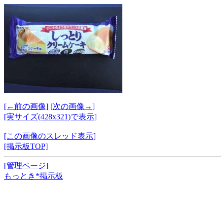
[←前の画像]
[次の画像→]
[実サイズ(428x321)で表示]
[この画像のスレッド表示]
[掲示板TOP]
[管理ページ]
もっとき*掲示板