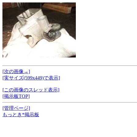
[次の画像→]
[実サイズ(599x449)で表示]
[この画像のスレッド表示]
[掲示板TOP]
[管理ページ]
もっとき*掲示板