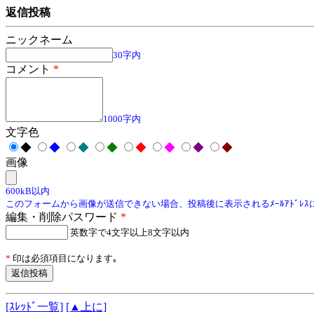
返信投稿
ニックネーム
30字内
コメント
*
1000字内
文字色
◆
◆
◆
◆
◆
◆
◆
◆
画像
600kB以内
このフォームから画像が送信できない場合、投稿後に表示されるﾒｰﾙｱﾄﾞﾚ
編集・削除パスワード
*
英数字で4文字以上8文字以内
*
印は必須項目になります｡
[ｽﾚｯﾄﾞ一覧]
[▲上に]