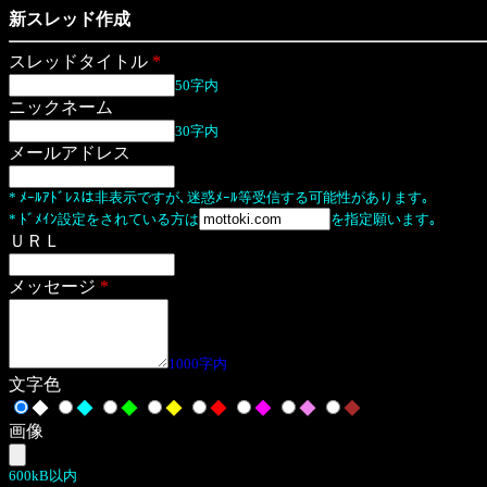
新スレッド作成
スレッドタイトル
*
50字内
ニックネーム
30字内
メールアドレス
* ﾒｰﾙｱﾄﾞﾚｽは非表示ですが､迷惑ﾒｰﾙ等受信する可能性があります｡
* ﾄﾞﾒｲﾝ設定をされている方は
を指定願います｡
ＵＲＬ
メッセージ
*
1000字内
文字色
◆
◆
◆
◆
◆
◆
◆
◆
画像
600kB以内