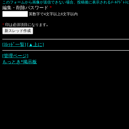
このフォームから画像が送信できない場合、投稿後に表示されるﾒｰﾙｱﾄﾞﾚ
編集・削除パスワード
*
英数字で4文字以上8文字以内
*
印は必須項目になります｡
[ｽﾚｯﾄﾞ一覧]
[▲上に]
[管理ページ]
もっとき*掲示板