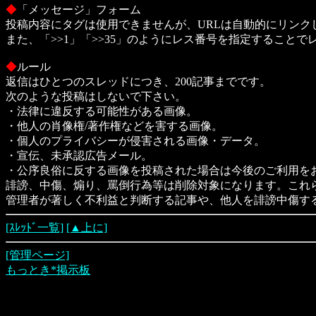
◆
「メッセージ」フォーム
投稿内容にタグは使用できませんが、URLは自動的にリンク
また、「>>1」「>>35」のようにレス番号を指定すること
◆
ルール
返信はひとつのスレッドにつき、200記事までです。
次のような投稿はしないで下さい。
・法律に違反する可能性がある画像。
・他人の肖像権/著作権などを害する画像。
・個人のプライバシーが侵害される画像・データ。
・宣伝、未承認広告メール。
・公序良俗に反する画像を投稿された場合は今後のご利用を
誹謗、中傷、煽り、罵倒行為等は削除対象になります。これ
管理者が著しく不利益と判断する記事や、他人を誹謗中傷す
[ｽﾚｯﾄﾞ一覧]
[▲上に]
[管理ページ]
もっとき*掲示板