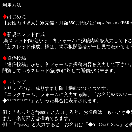
利用方法
◆
はじめに
【女性向け求人】寮完備・月額550万円保証 https://wp.me/P6Rx4
◆
新規スレッド作成
[新スレッド作成]から、各フォームに投稿内容を入力して下
「新スレッド作成」欄は、掲示板閲覧者が一目見てわかるよ
◆
返信投稿
「返信投稿」から、各フォームに投稿内容を入力して下さい
閲覧しているスレッド(記事)に対して返信が出来ます。
◆
トリップ
トリップとは、成りすまし防止機能のひとつです。
「ニックネーム」フォームに入力する際、「お名前#パスワ
◆**********」といった具合に表示されます。
例：「もっとき#pass」と入力すると、お名前は「もっとき◆Yn
また、名前部分は省略できます。
例：「#pass」と入力すると、お名前は「◆YnCyaEiXzw」