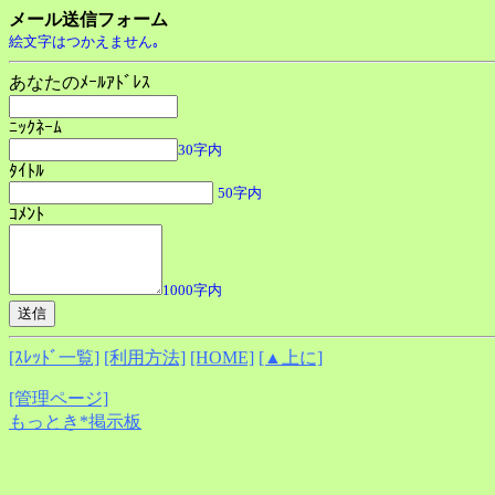
メール送信フォーム
絵文字はつかえません｡
あなたのﾒｰﾙｱﾄﾞﾚｽ
ﾆｯｸﾈｰﾑ
30字内
ﾀｲﾄﾙ
50字内
ｺﾒﾝﾄ
1000字内
[ｽﾚｯﾄﾞ一覧]
[利用方法]
[HOME]
[▲上に]
[管理ページ]
もっとき*掲示板