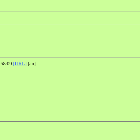
:58:09
[URL]
[au]