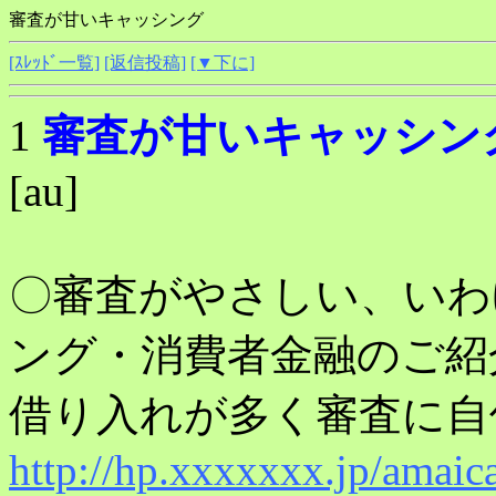
審査が甘いキャッシング
[ｽﾚｯﾄﾞ一覧]
[返信投稿]
[▼下に]
1
審査が甘いキャッシン
[au]
〇審査がやさしい、いわ
ング・消費者金融のご紹
借り入れが多く審査に自
http://hp.xxxxxxx.jp/amaic