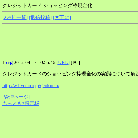
クレジットカード ショッピング枠現金化
[ｽﾚｯﾄﾞ一覧]
[返信投稿]
[▼下に]
1
csg
2012-04-17 10:56:46
[URL]
[PC]
クレジットカードのショッピング枠現金化の実態について解
http://w.livedoor.jp/genkinka/
[管理ページ]
もっとき*掲示板