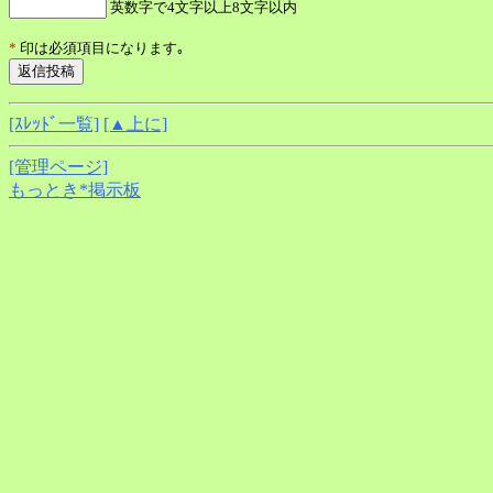
英数字で4文字以上8文字以内
*
印は必須項目になります｡
[ｽﾚｯﾄﾞ一覧]
[▲上に]
[管理ページ]
もっとき*掲示板