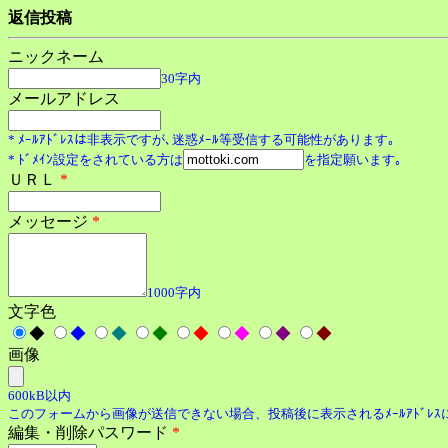
返信投稿
ニックネーム
30字内
メールアドレス
* ﾒｰﾙｱﾄﾞﾚｽは非表示ですが､迷惑ﾒｰﾙ等受信する可能性があります｡
* ﾄﾞﾒｲﾝ設定をされている方は
を指定願います｡
ＵＲＬ
*
メッセージ
*
1000字内
文字色
◆
◆
◆
◆
◆
◆
◆
◆
画像
600kB以内
このフォームから画像が送信できない場合、投稿後に表示されるﾒｰﾙｱﾄﾞﾚ
編集・削除パスワード
*