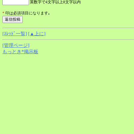
英数字で4文字以上8文字以内
*
印は必須項目になります｡
[ｽﾚｯﾄﾞ一覧]
[▲上に]
[管理ページ]
もっとき*掲示板