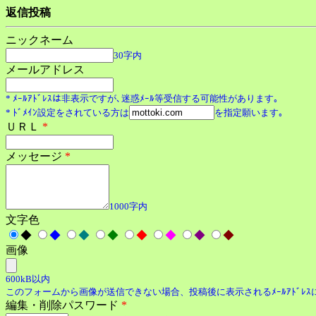
返信投稿
ニックネーム
30字内
メールアドレス
* ﾒｰﾙｱﾄﾞﾚｽは非表示ですが､迷惑ﾒｰﾙ等受信する可能性があります｡
* ﾄﾞﾒｲﾝ設定をされている方は
を指定願います｡
ＵＲＬ
*
メッセージ
*
1000字内
文字色
◆
◆
◆
◆
◆
◆
◆
◆
画像
600kB以内
このフォームから画像が送信できない場合、投稿後に表示されるﾒｰﾙｱﾄﾞﾚ
編集・削除パスワード
*