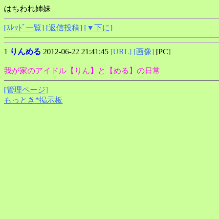
はちわれ姉妹
[ｽﾚｯﾄﾞ一覧]
[返信投稿]
[▼下に]
1
りんめる
2012-06-22 21:41:45
[URL]
[画像]
[PC]
我が家のアイドル【りん】と【める】の日常
[管理ページ]
もっとき*掲示板