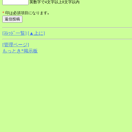
英数字で4文字以上8文字以内
*
印は必須項目になります｡
[ｽﾚｯﾄﾞ一覧]
[▲上に]
[管理ページ]
もっとき*掲示板