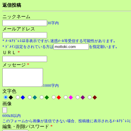
返信投稿
ニックネーム
30字内
メールアドレス
* ﾒｰﾙｱﾄﾞﾚｽは非表示ですが､迷惑ﾒｰﾙ等受信する可能性があります｡
* ﾄﾞﾒｲﾝ設定をされている方は
を指定願います｡
ＵＲＬ
*
メッセージ
*
1000字内
文字色
◆
◆
◆
◆
◆
◆
◆
◆
画像
600kB以内
このフォームから画像が送信できない場合、投稿後に表示されるﾒｰﾙｱﾄﾞﾚ
編集・削除パスワード
*