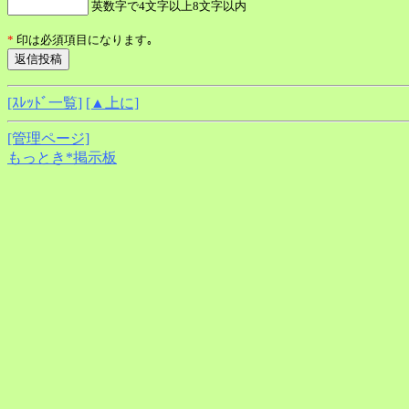
英数字で4文字以上8文字以内
*
印は必須項目になります｡
[ｽﾚｯﾄﾞ一覧]
[▲上に]
[管理ページ]
もっとき*掲示板