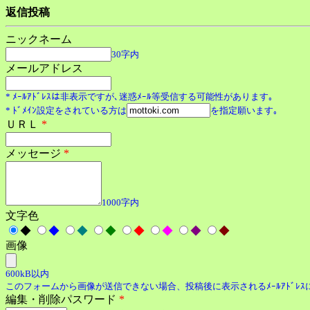
返信投稿
ニックネーム
30字内
メールアドレス
* ﾒｰﾙｱﾄﾞﾚｽは非表示ですが､迷惑ﾒｰﾙ等受信する可能性があります｡
* ﾄﾞﾒｲﾝ設定をされている方は
を指定願います｡
ＵＲＬ
*
メッセージ
*
1000字内
文字色
◆
◆
◆
◆
◆
◆
◆
◆
画像
600kB以内
このフォームから画像が送信できない場合、投稿後に表示されるﾒｰﾙｱﾄﾞﾚ
編集・削除パスワード
*