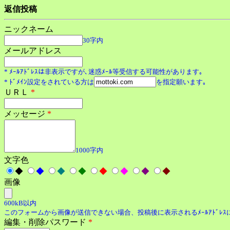
返信投稿
ニックネーム
30字内
メールアドレス
* ﾒｰﾙｱﾄﾞﾚｽは非表示ですが､迷惑ﾒｰﾙ等受信する可能性があります｡
* ﾄﾞﾒｲﾝ設定をされている方は
を指定願います｡
ＵＲＬ
*
メッセージ
*
1000字内
文字色
◆
◆
◆
◆
◆
◆
◆
◆
画像
600kB以内
このフォームから画像が送信できない場合、投稿後に表示されるﾒｰﾙｱﾄﾞﾚ
編集・削除パスワード
*