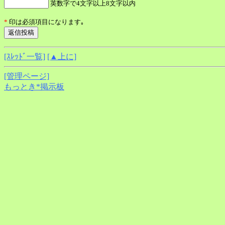
英数字で4文字以上8文字以内
*
印は必須項目になります｡
[ｽﾚｯﾄﾞ一覧]
[▲上に]
[管理ページ]
もっとき*掲示板