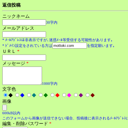
返信投稿
ニックネーム
30字内
メールアドレス
* ﾒｰﾙｱﾄﾞﾚｽは非表示ですが､迷惑ﾒｰﾙ等受信する可能性があります｡
* ﾄﾞﾒｲﾝ設定をされている方は
を指定願います｡
ＵＲＬ
*
メッセージ
*
1000字内
文字色
◆
◆
◆
◆
◆
◆
◆
◆
画像
600kB以内
このフォームから画像が送信できない場合、投稿後に表示されるﾒｰﾙｱﾄﾞﾚ
編集・削除パスワード
*