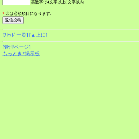
英数字で4文字以上8文字以内
*
印は必須項目になります｡
[ｽﾚｯﾄﾞ一覧]
[▲上に]
[管理ページ]
もっとき*掲示板