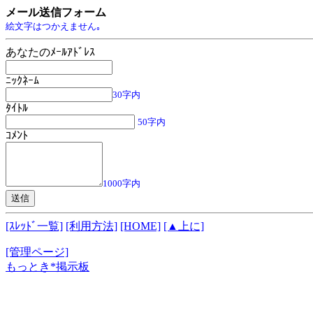
メール送信フォーム
絵文字はつかえません｡
あなたのﾒｰﾙｱﾄﾞﾚｽ
ﾆｯｸﾈｰﾑ
30字内
ﾀｲﾄﾙ
50字内
ｺﾒﾝﾄ
1000字内
[ｽﾚｯﾄﾞ一覧]
[利用方法]
[HOME]
[▲上に]
[管理ページ]
もっとき*掲示板