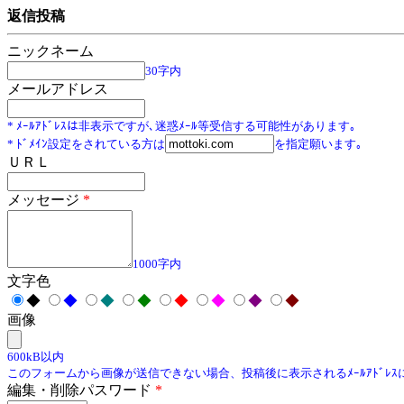
返信投稿
ニックネーム
30字内
メールアドレス
* ﾒｰﾙｱﾄﾞﾚｽは非表示ですが､迷惑ﾒｰﾙ等受信する可能性があります｡
* ﾄﾞﾒｲﾝ設定をされている方は
を指定願います｡
ＵＲＬ
メッセージ
*
1000字内
文字色
◆
◆
◆
◆
◆
◆
◆
◆
画像
600kB以内
このフォームから画像が送信できない場合、投稿後に表示されるﾒｰﾙｱﾄﾞﾚ
編集・削除パスワード
*