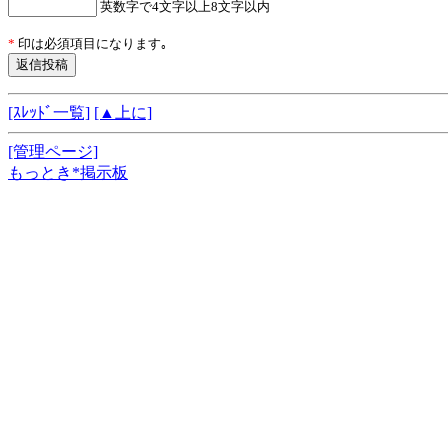
英数字で4文字以上8文字以内
*
印は必須項目になります｡
[ｽﾚｯﾄﾞ一覧]
[▲上に]
[管理ページ]
もっとき*掲示板