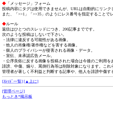
◆
「メッセージ」フォーム
投稿内容にタグは使用できませんが、URLは自動的にリンク
また、「>>1」「>>35」のようにレス番号を指定すること
◆
ルール
返信はひとつのスレッドにつき、200記事までです。
次のような投稿はしないで下さい。
・法律に違反する可能性がある画像。
・他人の肖像権/著作権などを害する画像。
・個人のプライバシーが侵害される画像・データ。
・宣伝、未承認広告メール。
・公序良俗に反する画像を投稿された場合は今後のご利用を
誹謗、中傷、煽り、罵倒行為等は削除対象になります。これ
管理者が著しく不利益と判断する記事や、他人を誹謗中傷す
[ｽﾚｯﾄﾞ一覧]
[▲上に]
[管理ページ]
もっとき*掲示板