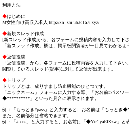
利用方法
◆
はじめに
M女性向け高収入求人 http://xn--sm-ub3c167i.xyz/
◆
新規スレッド作成
[新スレッド作成]から、各フォームに投稿内容を入力して下
「新スレッド作成」欄は、掲示板閲覧者が一目見てわかるよ
◆
返信投稿
「返信投稿」から、各フォームに投稿内容を入力して下さい
閲覧しているスレッド(記事)に対して返信が出来ます。
◆
トリップ
トリップとは、成りすまし防止機能のひとつです。
「ニックネーム」フォームに入力する際、「お名前#パスワ
◆**********」といった具合に表示されます。
例：「もっとき#pass」と入力すると、お名前は「もっとき◆Yn
また、名前部分は省略できます。
例：「#pass」と入力すると、お名前は「◆YnCyaEiXzw」