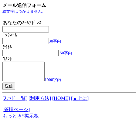
メール送信フォーム
絵文字はつかえません｡
あなたのﾒｰﾙｱﾄﾞﾚｽ
ﾆｯｸﾈｰﾑ
30字内
ﾀｲﾄﾙ
50字内
ｺﾒﾝﾄ
1000字内
[ｽﾚｯﾄﾞ一覧]
[利用方法]
[HOME]
[▲上に]
[管理ページ]
もっとき*掲示板