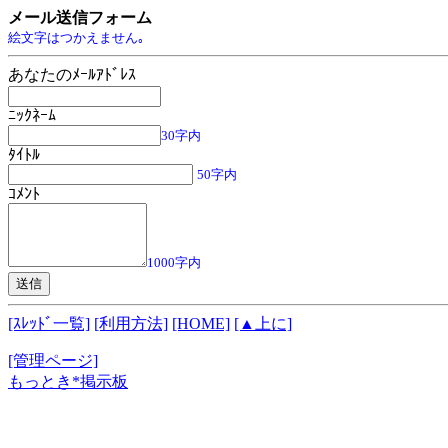
メール送信フォーム
絵文字はつかえません｡
あなたのﾒｰﾙｱﾄﾞﾚｽ
ﾆｯｸﾈｰﾑ
30字内
ﾀｲﾄﾙ
50字内
ｺﾒﾝﾄ
1000字内
[ｽﾚｯﾄﾞ一覧]
[利用方法]
[HOME]
[▲上に]
[管理ページ]
もっとき*掲示板