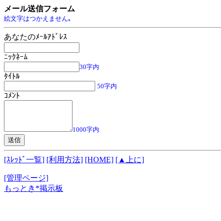
メール送信フォーム
絵文字はつかえません｡
あなたのﾒｰﾙｱﾄﾞﾚｽ
ﾆｯｸﾈｰﾑ
30字内
ﾀｲﾄﾙ
50字内
ｺﾒﾝﾄ
1000字内
[ｽﾚｯﾄﾞ一覧]
[利用方法]
[HOME]
[▲上に]
[管理ページ]
もっとき*掲示板