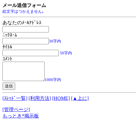
メール送信フォーム
絵文字はつかえません｡
あなたのﾒｰﾙｱﾄﾞﾚｽ
ﾆｯｸﾈｰﾑ
30字内
ﾀｲﾄﾙ
50字内
ｺﾒﾝﾄ
1000字内
[ｽﾚｯﾄﾞ一覧]
[利用方法]
[HOME]
[▲上に]
[管理ページ]
もっとき*掲示板