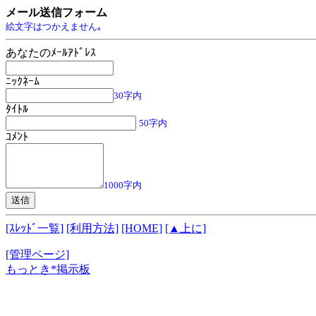
メール送信フォーム
絵文字はつかえません｡
あなたのﾒｰﾙｱﾄﾞﾚｽ
ﾆｯｸﾈｰﾑ
30字内
ﾀｲﾄﾙ
50字内
ｺﾒﾝﾄ
1000字内
[ｽﾚｯﾄﾞ一覧]
[利用方法]
[HOME]
[▲上に]
[管理ページ]
もっとき*掲示板