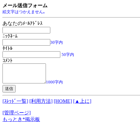
メール送信フォーム
絵文字はつかえません｡
あなたのﾒｰﾙｱﾄﾞﾚｽ
ﾆｯｸﾈｰﾑ
30字内
ﾀｲﾄﾙ
50字内
ｺﾒﾝﾄ
1000字内
[ｽﾚｯﾄﾞ一覧]
[利用方法]
[HOME]
[▲上に]
[管理ページ]
もっとき*掲示板