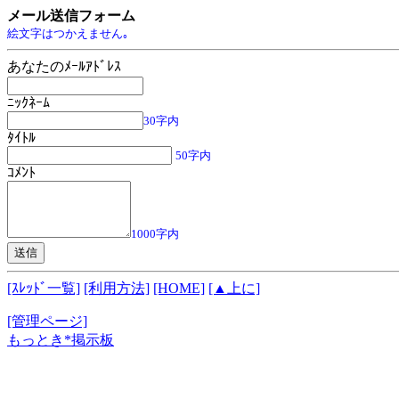
メール送信フォーム
絵文字はつかえません｡
あなたのﾒｰﾙｱﾄﾞﾚｽ
ﾆｯｸﾈｰﾑ
30字内
ﾀｲﾄﾙ
50字内
ｺﾒﾝﾄ
1000字内
[ｽﾚｯﾄﾞ一覧]
[利用方法]
[HOME]
[▲上に]
[管理ページ]
もっとき*掲示板