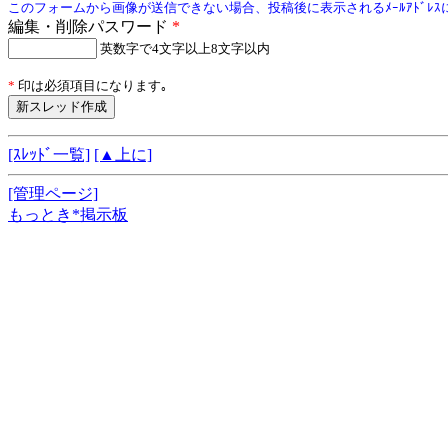
このフォームから画像が送信できない場合、投稿後に表示されるﾒｰﾙｱﾄﾞﾚ
編集・削除パスワード
*
英数字で4文字以上8文字以内
*
印は必須項目になります｡
[ｽﾚｯﾄﾞ一覧]
[▲上に]
[管理ページ]
もっとき*掲示板