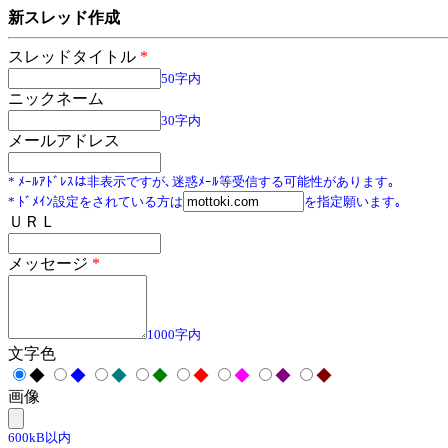
新スレッド作成
スレッドタイトル
*
50字内
ニックネーム
30字内
メールアドレス
* ﾒｰﾙｱﾄﾞﾚｽは非表示ですが､迷惑ﾒｰﾙ等受信する可能性があります｡
* ﾄﾞﾒｲﾝ設定をされている方は
を指定願います｡
ＵＲＬ
メッセージ
*
1000字内
文字色
◆
◆
◆
◆
◆
◆
◆
◆
画像
600kB以内