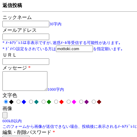
返信投稿
ニックネーム
30字内
メールアドレス
* ﾒｰﾙｱﾄﾞﾚｽは非表示ですが､迷惑ﾒｰﾙ等受信する可能性があります｡
* ﾄﾞﾒｲﾝ設定をされている方は
を指定願います｡
ＵＲＬ
メッセージ
*
1000字内
文字色
◆
◆
◆
◆
◆
◆
◆
◆
画像
600kB以内
このフォームから画像が送信できない場合、投稿後に表示されるﾒｰﾙｱﾄﾞﾚ
編集・削除パスワード
*