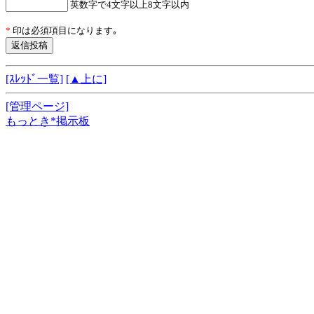
英数字で4文字以上8文字以内
*
印は必須項目になります｡
[ｽﾚｯﾄﾞ一覧]
[▲上に]
[管理ページ]
もっとき*掲示板