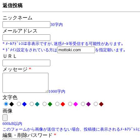
返信投稿
ニックネーム
30字内
メールアドレス
* ﾒｰﾙｱﾄﾞﾚｽは非表示ですが､迷惑ﾒｰﾙ等受信する可能性があります｡
* ﾄﾞﾒｲﾝ設定をされている方は
を指定願います｡
ＵＲＬ
メッセージ
*
1000字内
文字色
◆
◆
◆
◆
◆
◆
◆
◆
画像
600kB以内
このフォームから画像が送信できない場合、投稿後に表示されるﾒｰﾙｱﾄﾞﾚ
編集・削除パスワード
*