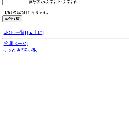
英数字で4文字以上8文字以内
*
印は必須項目になります｡
[ｽﾚｯﾄﾞ一覧]
[▲上に]
[管理ページ]
もっとき*掲示板