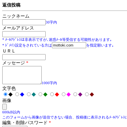
返信投稿
ニックネーム
30字内
メールアドレス
* ﾒｰﾙｱﾄﾞﾚｽは非表示ですが､迷惑ﾒｰﾙ等受信する可能性があります｡
* ﾄﾞﾒｲﾝ設定をされている方は
を指定願います｡
ＵＲＬ
メッセージ
*
1000字内
文字色
◆
◆
◆
◆
◆
◆
◆
◆
画像
600kB以内
このフォームから画像が送信できない場合、投稿後に表示されるﾒｰﾙｱﾄﾞﾚ
編集・削除パスワード
*