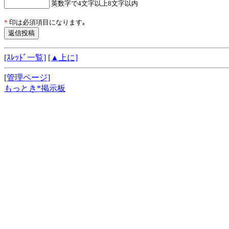
英数字で4文字以上8文字以内
*
印は必須項目になります｡
[ｽﾚｯﾄﾞ一覧]
[▲上に]
[管理ページ]
もっとき*掲示板