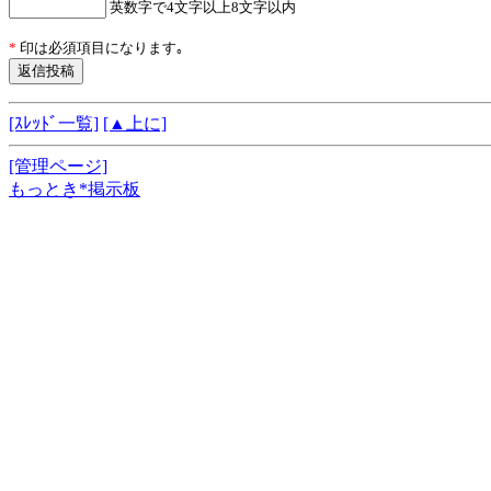
英数字で4文字以上8文字以内
*
印は必須項目になります｡
[ｽﾚｯﾄﾞ一覧]
[▲上に]
[管理ページ]
もっとき*掲示板