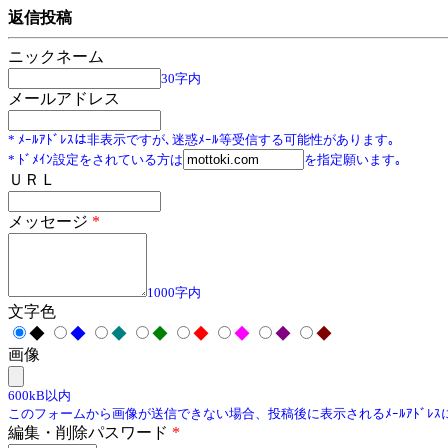
返信投稿
ニックネーム
30字内
メールアドレス
* ﾒｰﾙｱﾄﾞﾚｽは非表示ですが､迷惑ﾒｰﾙ等受信する可能性があります｡
* ﾄﾞﾒｲﾝ設定をされている方は
を指定願います｡
ＵＲＬ
メッセージ
*
1000字内
文字色
◆
◆
◆
◆
◆
◆
◆
◆
画像
600kB以内
このフォームから画像が送信できない場合、投稿後に表示されるﾒｰﾙｱﾄﾞﾚ
編集・削除パスワード
*