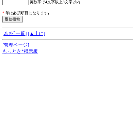
英数字で4文字以上8文字以内
*
印は必須項目になります｡
[ｽﾚｯﾄﾞ一覧]
[▲上に]
[管理ページ]
もっとき*掲示板