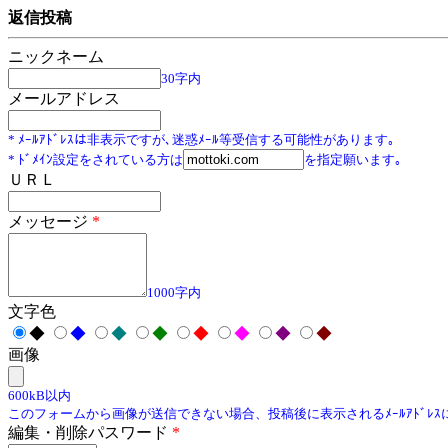
返信投稿
ニックネーム
30字内
メールアドレス
* ﾒｰﾙｱﾄﾞﾚｽは非表示ですが､迷惑ﾒｰﾙ等受信する可能性があります｡
* ﾄﾞﾒｲﾝ設定をされている方は
を指定願います｡
ＵＲＬ
メッセージ
*
1000字内
文字色
◆
◆
◆
◆
◆
◆
◆
◆
画像
600kB以内
このフォームから画像が送信できない場合、投稿後に表示されるﾒｰﾙｱﾄﾞﾚ
編集・削除パスワード
*