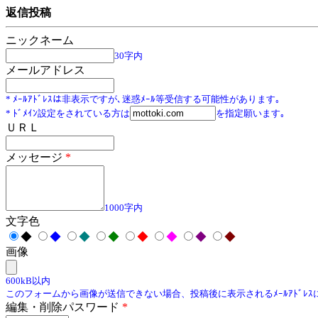
返信投稿
ニックネーム
30字内
メールアドレス
* ﾒｰﾙｱﾄﾞﾚｽは非表示ですが､迷惑ﾒｰﾙ等受信する可能性があります｡
* ﾄﾞﾒｲﾝ設定をされている方は
を指定願います｡
ＵＲＬ
メッセージ
*
1000字内
文字色
◆
◆
◆
◆
◆
◆
◆
◆
画像
600kB以内
このフォームから画像が送信できない場合、投稿後に表示されるﾒｰﾙｱﾄﾞﾚ
編集・削除パスワード
*