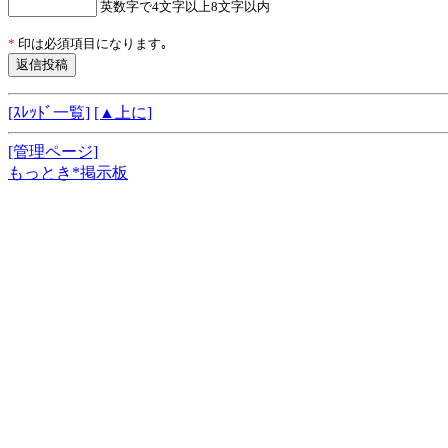
英数字で4文字以上8文字以内
*
印は必須項目になります｡
[ｽﾚｯﾄﾞ一覧]
[▲上に]
[管理ページ]
もっとき*掲示板