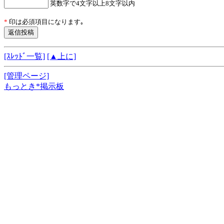
英数字で4文字以上8文字以内
*
印は必須項目になります｡
[ｽﾚｯﾄﾞ一覧]
[▲上に]
[管理ページ]
もっとき*掲示板