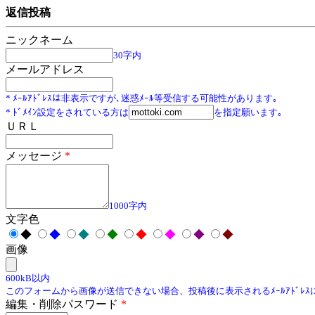
返信投稿
ニックネーム
30字内
メールアドレス
* ﾒｰﾙｱﾄﾞﾚｽは非表示ですが､迷惑ﾒｰﾙ等受信する可能性があります｡
* ﾄﾞﾒｲﾝ設定をされている方は
を指定願います｡
ＵＲＬ
メッセージ
*
1000字内
文字色
◆
◆
◆
◆
◆
◆
◆
◆
画像
600kB以内
このフォームから画像が送信できない場合、投稿後に表示されるﾒｰﾙｱﾄﾞﾚ
編集・削除パスワード
*