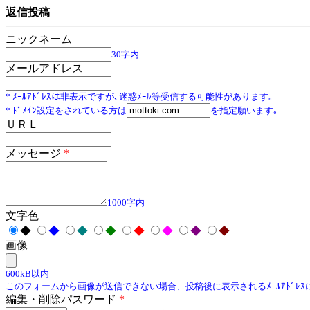
返信投稿
ニックネーム
30字内
メールアドレス
* ﾒｰﾙｱﾄﾞﾚｽは非表示ですが､迷惑ﾒｰﾙ等受信する可能性があります｡
* ﾄﾞﾒｲﾝ設定をされている方は
を指定願います｡
ＵＲＬ
メッセージ
*
1000字内
文字色
◆
◆
◆
◆
◆
◆
◆
◆
画像
600kB以内
このフォームから画像が送信できない場合、投稿後に表示されるﾒｰﾙｱﾄﾞﾚ
編集・削除パスワード
*