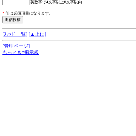
英数字で4文字以上8文字以内
*
印は必須項目になります｡
[ｽﾚｯﾄﾞ一覧]
[▲上に]
[管理ページ]
もっとき*掲示板