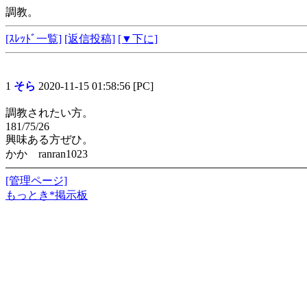
調教。
[ｽﾚｯﾄﾞ一覧]
[返信投稿]
[▼下に]
1
そら
2020-11-15 01:58:56 [PC]
調教されたい方。
181/75/26
興味ある方ぜひ。
かか ranran1023
[管理ページ]
もっとき*掲示板