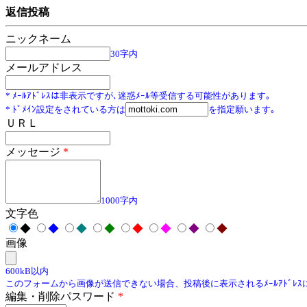
返信投稿
ニックネーム
30字内
メールアドレス
* ﾒｰﾙｱﾄﾞﾚｽは非表示ですが､迷惑ﾒｰﾙ等受信する可能性があります｡
* ﾄﾞﾒｲﾝ設定をされている方は
を指定願います｡
ＵＲＬ
メッセージ
*
1000字内
文字色
◆
◆
◆
◆
◆
◆
◆
◆
画像
600kB以内
このフォームから画像が送信できない場合、投稿後に表示されるﾒｰﾙｱﾄﾞﾚ
編集・削除パスワード
*