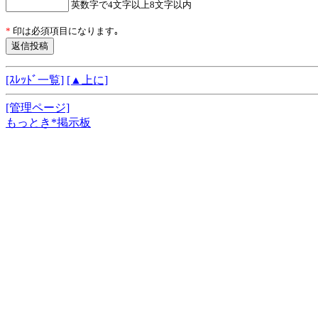
英数字で4文字以上8文字以内
*
印は必須項目になります｡
[ｽﾚｯﾄﾞ一覧]
[▲上に]
[管理ページ]
もっとき*掲示板