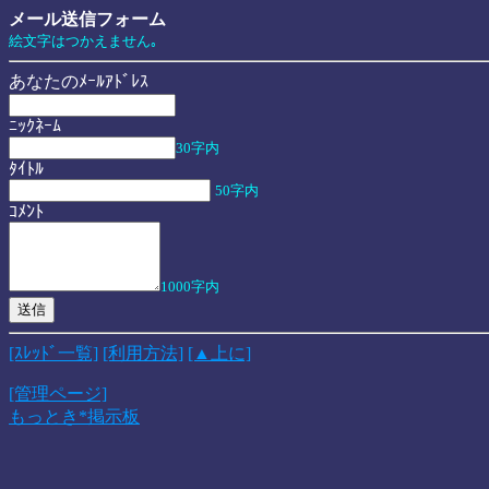
メール送信フォーム
絵文字はつかえません｡
あなたのﾒｰﾙｱﾄﾞﾚｽ
ﾆｯｸﾈｰﾑ
30字内
ﾀｲﾄﾙ
50字内
ｺﾒﾝﾄ
1000字内
[ｽﾚｯﾄﾞ一覧]
[利用方法]
[▲上に]
[管理ページ]
もっとき*掲示板