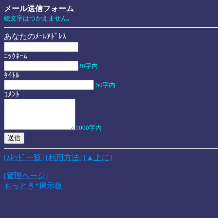
メール送信フォーム
絵文字はつかえません｡
あなたのﾒｰﾙｱﾄﾞﾚｽ
ﾆｯｸﾈｰﾑ
30字内
ﾀｲﾄﾙ
50字内
ｺﾒﾝﾄ
1000字内
[ｽﾚｯﾄﾞ一覧]
[利用方法]
[▲上に]
[管理ページ]
もっとき*掲示板