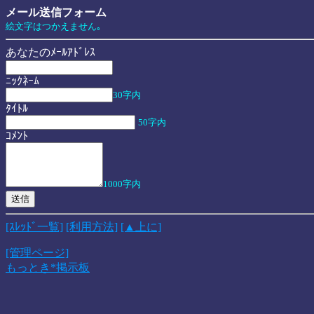
メール送信フォーム
絵文字はつかえません｡
あなたのﾒｰﾙｱﾄﾞﾚｽ
ﾆｯｸﾈｰﾑ
30字内
ﾀｲﾄﾙ
50字内
ｺﾒﾝﾄ
1000字内
[ｽﾚｯﾄﾞ一覧]
[利用方法]
[▲上に]
[管理ページ]
もっとき*掲示板