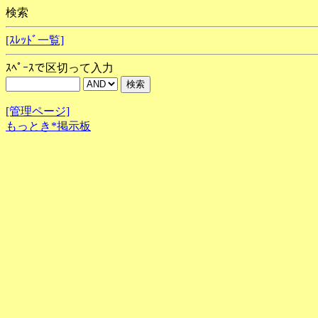
検索
[ｽﾚｯﾄﾞ一覧]
ｽﾍﾟｰｽで区切って入力
[管理ページ]
もっとき*掲示板