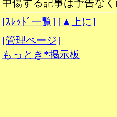
中傷する記事は予告なく
[ｽﾚｯﾄﾞ一覧]
[▲上に]
[管理ページ]
もっとき*掲示板