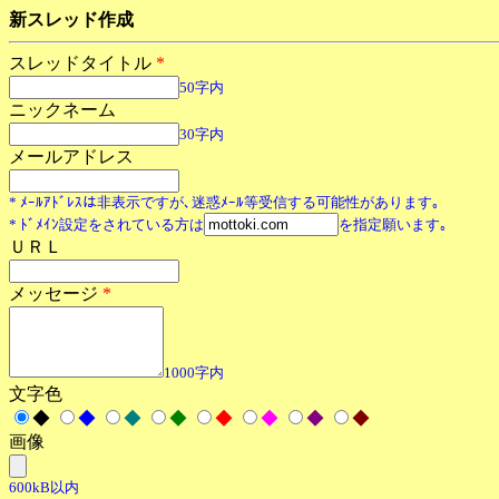
新スレッド作成
スレッドタイトル
*
50字内
ニックネーム
30字内
メールアドレス
* ﾒｰﾙｱﾄﾞﾚｽは非表示ですが､迷惑ﾒｰﾙ等受信する可能性があります｡
* ﾄﾞﾒｲﾝ設定をされている方は
を指定願います｡
ＵＲＬ
メッセージ
*
1000字内
文字色
◆
◆
◆
◆
◆
◆
◆
◆
画像
600kB以内