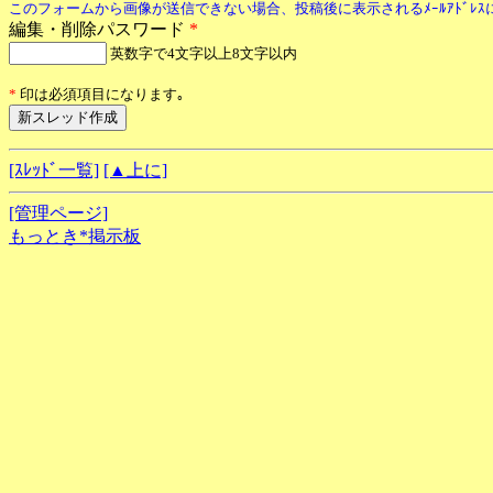
このフォームから画像が送信できない場合、投稿後に表示されるﾒｰﾙｱﾄﾞﾚ
編集・削除パスワード
*
英数字で4文字以上8文字以内
*
印は必須項目になります｡
[ｽﾚｯﾄﾞ一覧]
[▲上に]
[管理ページ]
もっとき*掲示板