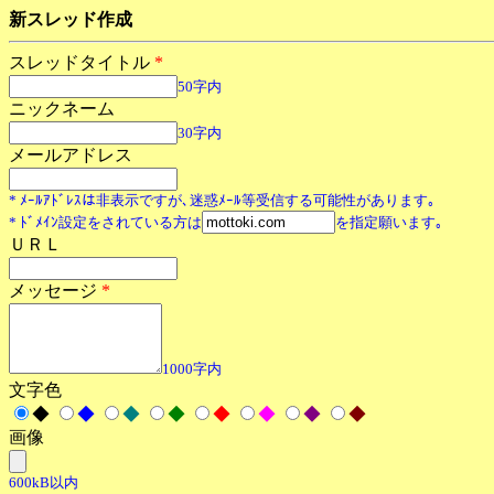
新スレッド作成
スレッドタイトル
*
50字内
ニックネーム
30字内
メールアドレス
* ﾒｰﾙｱﾄﾞﾚｽは非表示ですが､迷惑ﾒｰﾙ等受信する可能性があります｡
* ﾄﾞﾒｲﾝ設定をされている方は
を指定願います｡
ＵＲＬ
メッセージ
*
1000字内
文字色
◆
◆
◆
◆
◆
◆
◆
◆
画像
600kB以内