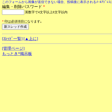
このフォームから画像が送信できない場合、投稿後に表示されるﾒｰﾙｱﾄﾞﾚ
編集・削除パスワード
*
英数字で4文字以上8文字以内
*
印は必須項目になります｡
[ｽﾚｯﾄﾞ一覧]
[▲上に]
[管理ページ]
もっとき*掲示板