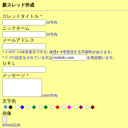
新スレッド作成
スレッドタイトル
*
50字内
ニックネーム
30字内
メールアドレス
* ﾒｰﾙｱﾄﾞﾚｽは非表示ですが､迷惑ﾒｰﾙ等受信する可能性があります｡
* ﾄﾞﾒｲﾝ設定をされている方は
を指定願います｡
ＵＲＬ
メッセージ
*
1000字内
文字色
◆
◆
◆
◆
◆
◆
◆
◆
画像
600kB以内