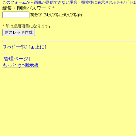
このフォームから画像が送信できない場合、投稿後に表示されるﾒｰﾙｱﾄﾞﾚ
編集・削除パスワード
*
英数字で4文字以上8文字以内
*
印は必須項目になります｡
[ｽﾚｯﾄﾞ一覧]
[▲上に]
[管理ページ]
もっとき*掲示板