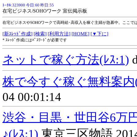
ﾄｰﾀﾙ:323900 今日:60 昨日:55
在宅ビジネス/SOHOワーク 宣伝掲示板
在宅ビジネスやSOHOワークで高時給･高収入を稼ぐ主婦が急募中。ここ
[新ｽﾚｯﾄﾞ作成]
[検索]
[利用方法]
[HOME]
[▼下に]
* ｽﾚｯﾄﾞ作成にはﾊﾟｽﾜｰﾄﾞが必要です
ネットで稼ぐ方法(ﾚｽ:1)
d
株で今すぐ稼ぐ無料案内(ﾚｽ
04 00:01:14
渋谷・目黒・世田谷6万
♪(ﾚｽ:1)
東京三区物語 2014-09