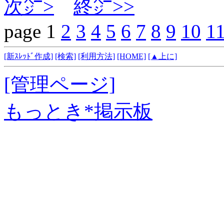
次㌻>
終㌻>>
page 1
2
3
4
5
6
7
8
9
10
1
[新ｽﾚｯﾄﾞ作成]
[検索]
[利用方法]
[HOME]
[▲上に]
[管理ページ]
もっとき*掲示板