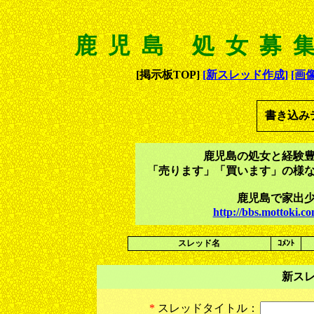
鹿児島 処女募
[掲示板TOP]
[新スレッド作成]
[画
書き込み
鹿児島の処女と経験
「売ります」「買います」の様
鹿児島で家出
http://bbs.mottoki
スレッド名
ｺﾒﾝﾄ
新ス
*
スレッドタイトル：